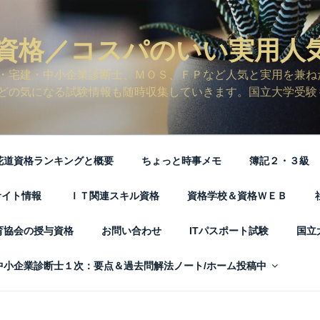
資格／コスパのいい実用人
・宅建・中小企業診断士、ＭＯＳ、ＦＰなど人気と実用を兼ね
どの気になる試験情報も随時収集していきます。国立大学受験
花道資格ランキングと概要
ちょっと時事メモ
簿記２・３級
サイト情報
ＩＴ関連スキル資格
資格学校＆資格ＷＥＢ
育協会の授与資格
お問い合わせ
ITパスポート試験
国立
中小企業診断士１次：要点＆過去問解法ノート/ホーム投稿中