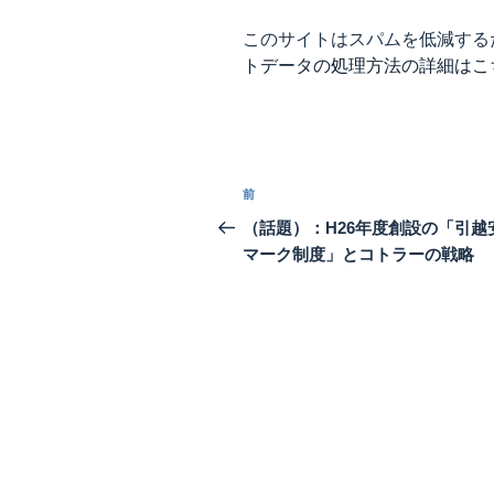
このサイトはスパムを低減するため
トデータの処理方法の詳細はこ
投
前
前
稿
の
（話題）：H26年度創設の「引越
投
マーク制度」とコトラーの戦略
ナ
稿
ビ
ゲ
ー
シ
ョ