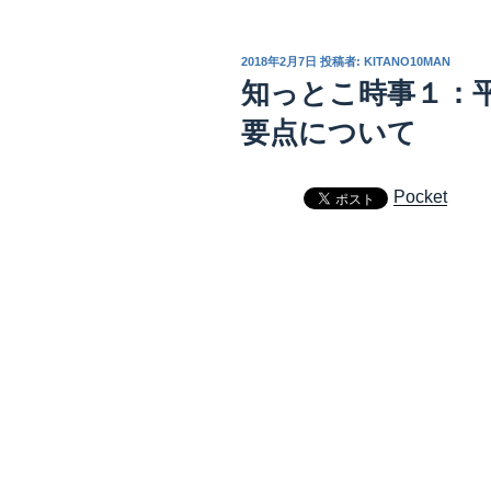
投
2018年2月7日
投稿者:
KITANO10MAN
稿
知っとこ時事１：
日:
要点について
Pocket