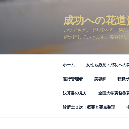
コ
ン
テ
成功への花道
ン
いつでもどこでも学べる、簿記
ツ
習進行していきます。美容師な
へ
ス
キ
ッ
ホーム
女性も必見：成功への
プ
運行管理者
美容師
転職
決算書の見方
全国大学実務教
診断士２次：概要と要点整理