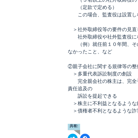
（定款で定める）
この場合、監査役は設置し
＞社外取締役等の要件の見直
社外取締役や社外監査役にな
（例）就任前１０年間、その
なかったこと、など
②親子会社に関する規律等の整
＞多重代表訴訟制度の創設
完全親会社の株主は、完全子
責任追及の
訴訟を提起できる
＞株主に不利益となるような
＞債権者不利となるような詐
共有:
ク
F