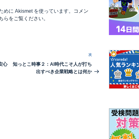
に Akismet を使っています。
コメン
ちらをご覧ください
。
次
次
の
安心
知っとこ時事２：AI時代こそ人が打ち
投
出すべき企業戦略とは何か
稿