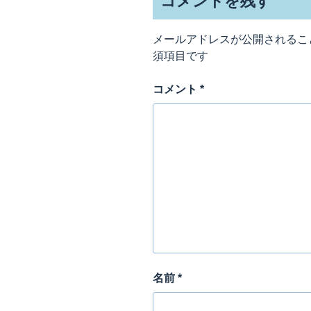
コメントを残す
開
き
ま
す
メールアドレスが公開されるこ
)
須項目です
コメント
*
名前
*