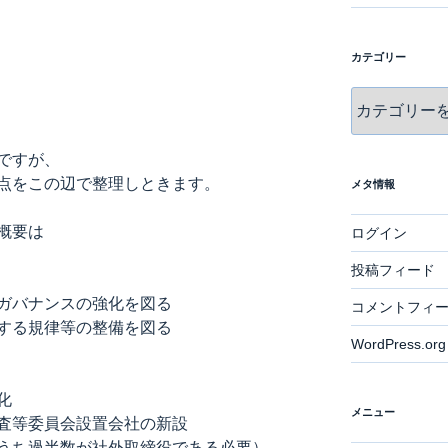
カテゴリー
カ
テ
ゴ
ですが、
リ
点をこの辺で整理しときます。
ー
メタ情報
概要は
ログイン
投稿フィード
ンスの強化を図る
コメントフィ
律等の整備を図る
WordPress.org
化
メニュー
査等委員会設置会社の新設
ち過半数が社外取締役である必要）