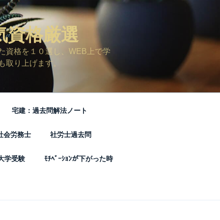
気資格厳選
た資格を１０選し、WEB上で学
も取り上げます。
宅建：過去問解法ノート
社会労務士
社労士過去問
大学受験
ﾓﾁﾍﾞｰｼｮﾝが下がった時