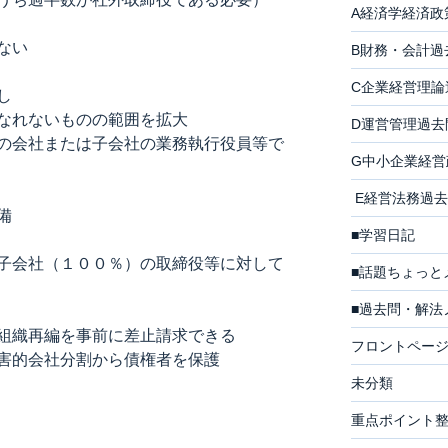
A経済学経済政
ない
B財務・会計過
C企業経営理論
し
れないものの範囲を拡大
D運営管理過去
会社または子会社の業務執行役員等で
G中小企業経営
E経営法務過去
備
■学習日記
会社（１００％）の取締役等に対して
■話題ちょっと
■過去問・解法
組織再編を事前に差止請求できる
フロントペー
害的会社分割から債権者を保護
未分類
重点ポイント整