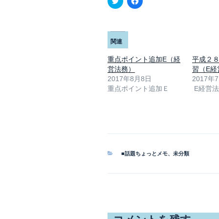
リ
a
ッ
c
ク
e
し
b
て
o
T
o
関連
w
k
i
で
t
共
重点ポイント追加E（経
平成２
t
有
営法務）
e
す
習（E経
r
る
2017年8月8日
2017年
で
に
共
は
重点ポイント追加Ｅ
E経営
有
ク
(
リ
新
ッ
し
ク
い
し
ウ
て
ィ
く
ン
だ
ド
さ
ウ
い
カ
■話題ちょっとメモ
、
未分類
で
(
テ
開
新
ゴ
き
し
ま
い
リ
す
ウ
ー
)
ィ
ン
ド
ウ
で