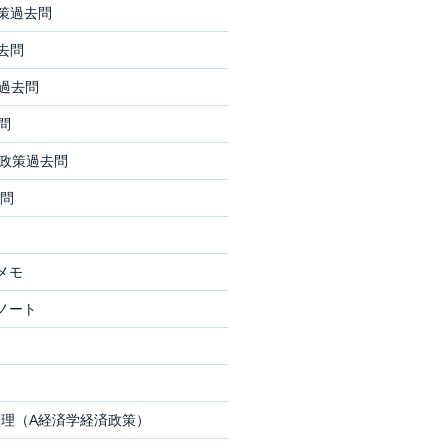
策過去問
去問
過去問
問
政策過去問
問
メモ
ノート
ジ
理（A経済学経済政策）