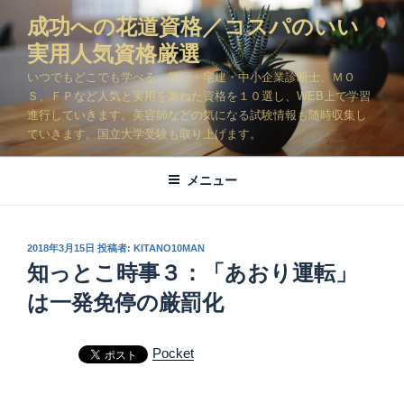
コ
成功への花道資格／コスパのいい
ン
実用人気資格厳選
テ
ン
いつでもどこでも学べる、簿記・宅建・中小企業診断士、ＭＯ
ツ
Ｓ、ＦＰなど人気と実用を兼ねた資格を１０選し、WEB上で学習
進行していきます。美容師などの気になる試験情報も随時収集し
へ
ていきます。国立大学受験も取り上げます。
ス
キ
メニュー
ッ
プ
投
2018年3月15日
投稿者:
KITANO10MAN
稿
知っとこ時事３：「あおり運転」
日:
は一発免停の厳罰化
Pocket