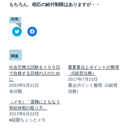
もちろん、相応の給付制限はありますが・・
共有:
ク
F
リ
a
ッ
c
ク
e
し
b
て
o
T
o
関連
w
k
i
で
t
共
社会労務士試験を１００日
重要要点とポイントの整理
t
有
で合格する目標の人のため
（E経営法務）
e
す
r
る
に
2017年7月23日
で
に
2023年5月21日
重点ポイント整理（E経営
共
は
有
ク
未分類
法務）
(
リ
新
ッ
し
ク
（メモ）「退職にともなう
い
し
有給休暇の取り方」
ウ
て
ィ
く
2017年8月22日
ン
だ
■話題ちょっとメモ
ド
さ
ウ
い
で
(
開
新