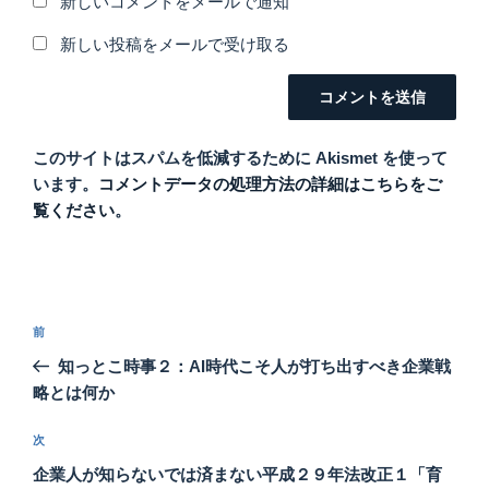
新しいコメントをメールで通知
新しい投稿をメールで受け取る
このサイトはスパムを低減するために Akismet を使って
います。
コメントデータの処理方法の詳細はこちらをご
覧ください
。
投
前
前
稿
の
知っとこ時事２：AI時代こそ人が打ち出すべき企業戦
ナ
投
略とは何か
ビ
稿
ゲ
次
次
の
ー
企業人が知らないでは済まない平成２９年法改正１「育