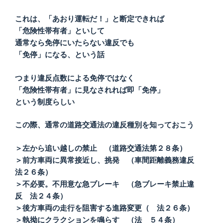
これは、「あおり運転だ！」と断定できれば
「危険性帯有者」といして
通常なら免停にいたらない違反でも
「免停」になる、という話
つまり違反点数による免停ではなく
「危険性帯有者」に見なされれば即「免停」
という制度らしい
この際、通常の道路交通法の違反種別を知っておこう
＞左から追い越しの禁止 （道路交通法第２８条）
＞前方車両に異常接近し、挑発 （車間距離義務違反
法２６条）
＞不必要。不用意な急ブレーキ （急ブレーキ禁止違
反 法２４条）
＞後方車両の走行を阻害する進路変更（ 法２６条）
＞執拗にクラクションを鳴らす （法 ５４条）