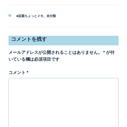
き
し
ま
い
す
ウ
)
ィ
ン
カ
■話題ちょっとメモ
、
未分類
ド
テ
ウ
ゴ
で
開
リ
き
ー
ま
コメントを残す
す
)
メールアドレスが公開されることはありません。
*
が付
いている欄は必須項目です
コメント
*