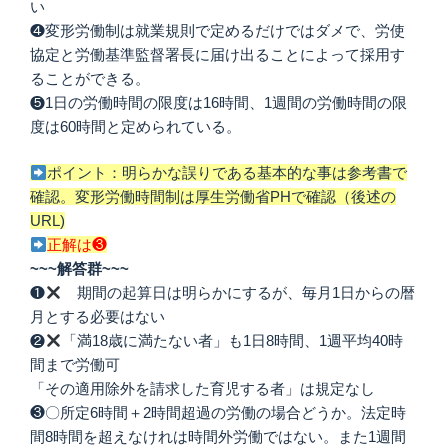
い
❹変形労働制は就業規則で定めるだけではダメで、労使
協定と労働基準監督署長に届け出ることによって採用す
ることができる。
❺1日の労働時間の限度は16時間、1週間の労働時間の限
度は60時間と定められている。
ポイント：明らかな誤りである基本的な事は参考書で
確認。変形労働時間制は厚生労働省PHで確認（後述の
URL)
正解は❸
~~~解答群~~~
❶
期間の起算日は明らかにするが、毎月1日からの暦
月とする必要はない
❷
「満18歳に満たない者」も1日8時間、1週平均40時
間まで労働可
「その適用除外を請求した育児する者」は規定なし
❸〇所定6時間＋2時間超過の労働の場合どうか。法定時
間8時間を超えなけれは時間外労働ではない。また1週間