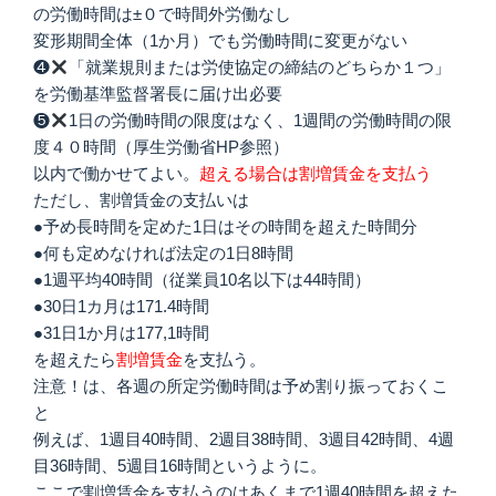
の労働時間は±０で時間外労働なし
変形期間全体（1か月）でも労働時間に変更がない
❹
「就業規則または労使協定の締結のどちらか１つ」
を労働基準監督署長に届け出必要
❺
1日の労働時間の限度はなく、1週間の労働時間の限
度４０時間（厚生労働省HP参照）
以内で働かせてよい。
超える場合は割増賃金を支払う
ただし、割増賃金の支払いは
●予め長時間を定めた1日はその時間を超えた時間分
●何も定めなければ法定の1日8時間
●1週平均40時間（従業員10名以下は44時間）
●30日1カ月は171.4時間
●31日1か月は177,1時間
を超えたら
割増賃金
を支払う。
注意！は、各週の所定労働時間は予め割り振っておくこ
と
例えば、1週目40時間、2週目38時間、3週目42時間、4週
目36時間、5週目16時間というように。
ここで割増賃金を支払うのはあくまで1週40時間を超えた