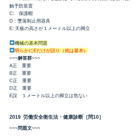
触予防装置
C: 保護帽
D：墜落制止用器具
E: 天板の高さが１メートル以上の脚立
機械の基本問題
明らかにEだけが誤り（他は基本）
~~~解答群~~~
A正 重要
B正 重要
C正 重要
D正 重要
E誤 １メートル以上の脚立は危ない
2019 労働安全衛生法・健康診断［問10］
~~~問題文~~~