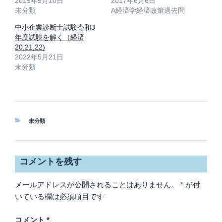
2019年5月10日
2017年6月6日
共
は
有
ク
未分類
A経済学経済政策過去問
(
リ
新
ッ
し
ク
中小企業診断士試験令和3
い
し
年度試験を解く（経済
ウ
て
ィ
く
20,21,22)
ン
だ
2022年5月21日
ド
さ
ウ
い
未分類
で
(
開
新
き
し
ま
い
す
ウ
)
ィ
ン
ド
カ
未分類
ウ
で
テ
開
ゴ
き
リ
ま
す
ー
コメントを残す
)
メールアドレスが公開されることはありません。
*
が付
いている欄は必須項目です
コメント
*