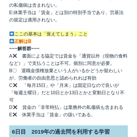
の私傷病は含まれない。
E:休業手当は「賃金」とは別の特別手当であり、労基法
の規定は適用されない。
ここの基本は「覚えてしまう」こと
正解はB
~~~解答群~~~
A
書面による協定では賃金を「通貨以外（現物の食料
など）」で支払うことは不可。個別に同意が必要。
B〇 退職金債権放棄という人がいるかどうか疑わしい
が、労働者の自由意思と認められれば有効
C
「毎月15日」や「月末」は固定日なので良いが
「毎週土曜日」だと10日とか13日とかと変動日となり不
可
D
賃金の「非常時払」は業務外の私傷病も含まれる
E
休業手当は「賃金」の扱いである。
6日目 2019年の過去問を利用する学習