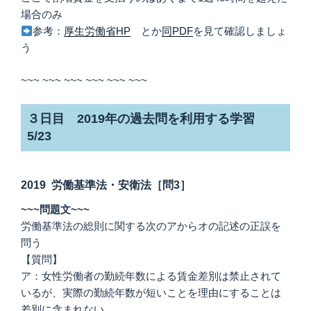
場合のみ
参考：
厚生労働省HP
とか
同PDF
を見て確認しましょ
う
~~~ ~~~ ~~~ ~~~ ~~~ ~~~
３日目 2019年の過去問を利用する学習
5/23
2019 労働基準法・安衛法［問3］
~~~問題文~~~
労働基準法の総則に関する次のアからオの記述の正誤を
問う
【質問】
ア：女性労働者の勤続年数による賃金差別は禁止されて
いるが、実際の勤続年数が短いことを理由にすることは
差別に含まれない。