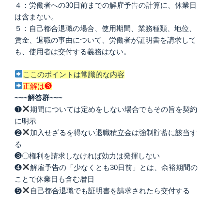
４：労働者への30日前までの解雇予告の計算に、休業日
は含まない。
５：自己都合退職の場合、使用期間、業務種類、地位、
賃金、退職の事由について、労働者が証明書を請求して
も、使用者は交付する義務はない。
ここのポイントは常識的な内容
正解は❸
~~~解答群~~~
❶
期間については定めをしない場合でもその旨を契約
に明示
❷
加入せざるを得ない退職積立金は強制貯蓄に該当す
る
❸〇権利を請求しなければ効力は発揮しない
❹
解雇予告の「少なくとも30日前」とは、余裕期間の
ことで休業日も含む暦日
❺
自己都合退職でも証明書を請求されたら交付する