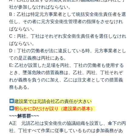
社が参加しなければならない。
B：乙社は特定元方事業者として統括安全衛生責任者を選
任し、その者に元方安全衛生管理者の指揮をさせなけれ
ばならない。
C：丙社、丁社はそれぞれ安全衛生責任者を選任しなけれ
ばならない。
D：丁社の労働者が法に違反している時、元方事業者とし
ての是正義務は丙社にある。
E: 乙社が設置した足場を丙社、丁社の労働者も使用する
とき、墜落危険の措置義務は、乙社、丙社、丁社それぞ
れが義務を負うのに加え、乙には注文者としての措置義
務もある。
建設業では元請会社乙の責任が大きい
明らかにDだけが誤り（建設業の基本）
~~~解答群~~~
A正 元請乙社は安全衛生の協議組織を設置し、傘下の丙
社、丁社すべて作業に従事しているものは参加義務があ