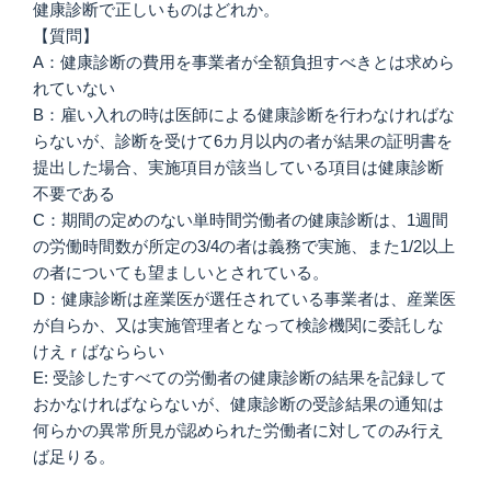
健康診断で正しいものはどれか。
【質問】
A：健康診断の費用を事業者が全額負担すべきとは求めら
れていない
B：雇い入れの時は医師による健康診断を行わなければな
らないが、診断を受けて6カ月以内の者が結果の証明書を
提出した場合、実施項目が該当している項目は健康診断
不要である
C：期間の定めのない単時間労働者の健康診断は、1週間
の労働時間数が所定の3/4の者は義務で実施、また1/2以上
の者についても望ましいとされている。
D：健康診断は産業医が選任されている事業者は、産業医
が自らか、又は実施管理者となって検診機関に委託しな
けえｒばなららい
E: 受診したすべての労働者の健康診断の結果を記録して
おかなければならないが、健康診断の受診結果の通知は
何らかの異常所見が認められた労働者に対してのみ行え
ば足りる。