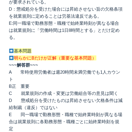
が要求されている。
D：懲戒処分を受けた場合には昇給させない旨の欠格条項
を就業規則に定めることは労基法違反である。
E:同一職場で勤務形態・職種で始終業時刻が異なる場合
は就業規則に「労働時間は1日8時間とする」とだけ定め
る。
基本問題
明らかにBだけが正解（重要な基本問題）
~~~解答群~~~
A 常時使用労働者は週20時間未満労働でも1人カウン
ト
B正 重要
C 就業規則の作成・変更は労働組合等の意見は聞く
D 懲戒処分を受けたものは昇給させない欠格条件は減
給制裁（違反）ではない
E 同一職場で勤務形態・職種で始終業時刻が異なる場
合は就業規則に各勤務形態・職種ごとに始終業時刻を規
定