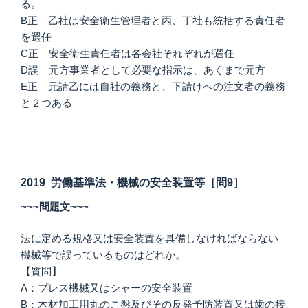
る。
B正 乙社は安全衛生管理者と丙、丁社も統括する責任者
を選任
C正 安全衛生責任者は各会社それぞれが選任
D誤 元方事業者として必要な指示は、あくまで元方
E正 元請乙には自社の義務と、下請けへの注文者の義務
と２つある
2019 労働基準法・機械の安全装置等［問9］
~~~問題文~~~
法に定める規格又は安全装置を具備しなければならない
機械等で誤っているものはどれか。
【質問】
A：プレス機械又はシャーの安全装置
B：木材加工用丸のこ盤及びその反発予防装置又は歯の接