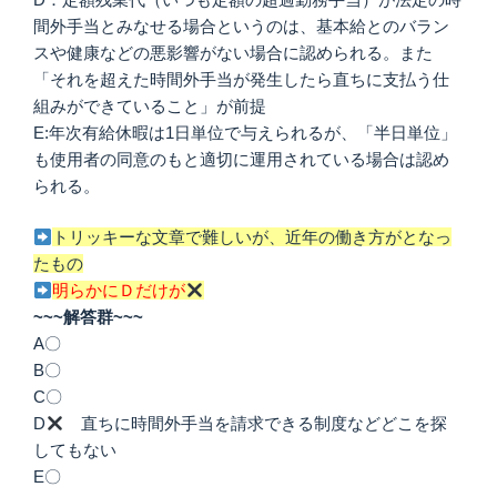
間外手当とみなせる場合というのは、基本給とのバラン
スや健康などの悪影響がない場合に認められる。また
「それを超えた時間外手当が発生したら直ちに支払う仕
組みができていること」が前提
E:年次有給休暇は1日単位で与えられるが、「半日単位」
も使用者の同意のもと適切に運用されている場合は認め
られる。
トリッキーな文章で難しいが、近年の働き方がとなっ
たもの
明らかにＤだけが
~~~解答群~~~
A〇
B〇
C〇
D
直ちに時間外手当を請求できる制度などどこを探
してもない
E〇