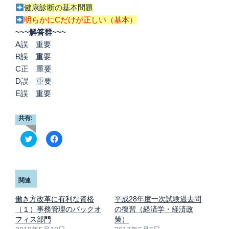
健康診断の基本問題
明らかにCだけが正しい（基本）
~~~解答群~~~
A誤 重要
B誤 重要
C正 重要
D誤 重要
E誤 重要
共有:
ク
F
リ
a
ッ
c
ク
e
し
b
て
o
T
o
関連
w
k
i
で
t
共
働き方改革に有利な資格
平成28年度一次試験過去問
t
有
（１）事務管理のバックオ
の復習（経済学・経済政
e
す
r
る
フィス部門
策）
で
に