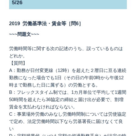
5/26
2019 労働基準法・賃金等［問6］
~~~問題文~~~
労働時間等に関する次の記述のうち、誤っているものは
どれか。
【質問】
A：勤務が日付変更線（12時）を超えた２暦日に亘る連続
勤務になった場合でも1日（その日の午前0時から午後12
時まで勤務した日に属ずる）の労働とする。
B：フレックスタイム制では、1カ月単位で平均して1週間
50時間を超えたら36協定の締結と届け出が必要で、割増
賃金を支払わなければならない。
C：事業場外労働のみなし労働時間制については労使協定
で定め、法定労働時間以下なら労基署長に届けなくて良
い
D：定額残業代（いつも定額の超過勤務手当）が法定の時