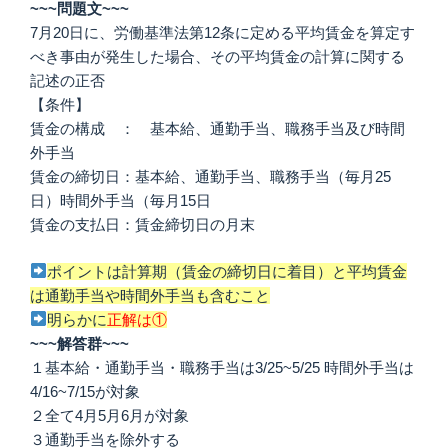
~~~問題文~~~
7月20日に、労働基準法第12条に定める平均賃金を算定す
べき事由が発生した場合、その平均賃金の計算に関する
記述の正否
【条件】
賃金の構成 ： 基本給、通勤手当、職務手当及び時間
外手当
賃金の締切日：基本給、通勤手当、職務手当（毎月25
日）時間外手当（毎月15日
賃金の支払日：賃金締切日の月末
ポイントは計算期（賃金の締切日に着目）と平均賃金
は通勤手当や時間外手当も含むこと
明らかに
正解は①
~~~解答群~~~
１基本給・通勤手当・職務手当は3/25~5/25 時間外手当は
4/16~7/15が対象
２全て4月5月6月が対象
３通勤手当を除外する