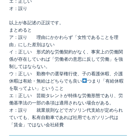
エ：正しい
オ：誤り
以上が各記述の正誤です。
まとめると
ア：誤り 理由にかかわらず「女性であることを理
由」にした差別はない
イ：正しい 形式的な労働契約がなく、事実上の労働関
係が存在していれば「労働者の意思に反して労働」を強
制してはならない。
ウ：正しい 勤務中の選挙権行使、子の看護休暇、介護
休暇は有給・無給はどちらでも良い
つまり「有給休暇
を取ってよい」ということ
エ：正しい 芸能タレントが特殊な労働形態であり、労
働基準法の一部の条項は適用されない場合がある。
オ：誤り 就業規則などでガソリン代支給が定められ
ていても、私有自動車であれば社用でもガソリン代は
「賃金」ではない会社経費