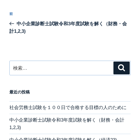
投
前
前
稿
の
中小企業診断士試験令和3年度試験を解く（財務・会
ナ
投
計1,2,3)
ビ
稿
ゲ
ー
シ
検
検
ョ
索
索:
ン
最近の投稿
社会労務士試験を１００日で合格する目標の人のために
中小企業診断士試験令和3年度試験を解く（財務・会計
1,2,3)
中小企業診断士試験令和3年度試験を解く（経済23)