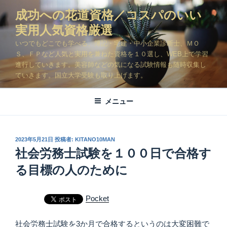
コ
成功への花道資格／コスパのいい
ン
実用人気資格厳選
テ
ン
いつでもどこでも学べる、簿記・宅建・中小企業診断士、ＭＯ
ツ
Ｓ、ＦＰなど人気と実用を兼ねた資格を１０選し、WEB上で学習
進行していきます。美容師などの気になる試験情報も随時収集し
へ
ていきます。国立大学受験も取り上げます。
ス
キ
メニュー
ッ
プ
投
2023年5月21日
投稿者:
KITANO10MAN
稿
社会労務士試験を１００日で合格す
日:
る目標の人のために
Pocket
社会労務士試験を3か月で合格するというのは大変困難で