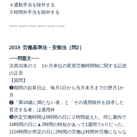
４通勤手当を除外する
５時間外手当を除外する
~~~ ~~~ ~~~ ~~~ ~~~ ~~~
2019 労働基準法・安衛法［問2］
~~~問題文~~~
法第32条の２ 1か月単位の変形労働時間制に関する記述
の正否
【質問】
❶期間の起算日は、毎月1日から当月末月までの歴月1か
月
❷「満18歳に満たない者」と「その適用除外を請求した
育児する者」は適用外
❸所定労働時間は6時間の日に２時間超えた。同じ週内で
10時間の日に▲2時間の時短があって1週間で±０だった。
1日6時間が所定の日に2時間の労働は時間外労働にならな