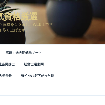
気資格厳選
た資格を１０選し、WEB上で学
も取り上げます。
宅建：過去問解法ノート
社会労務士
社労士過去問
大学受験
ﾓﾁﾍﾞｰｼｮﾝが下がった時