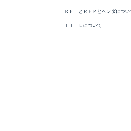
ＲＦＩとＲＦＰとベンダについ
ＩＴＩＬについて