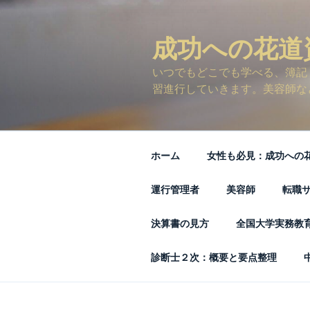
コ
ン
テ
成功への花道
ン
いつでもどこでも学べる、簿記
ツ
習進行していきます。美容師な
へ
ス
キ
ッ
ホーム
女性も必見：成功への
プ
運行管理者
美容師
転職
決算書の見方
全国大学実務教
診断士２次：概要と要点整理