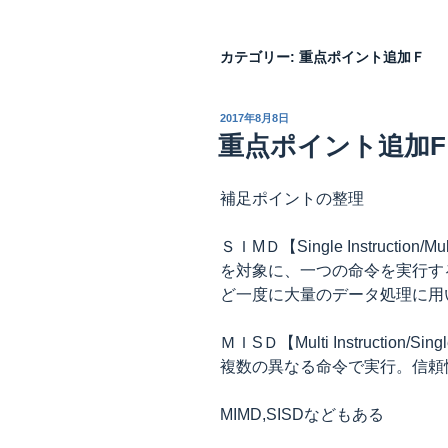
カテゴリー:
重点ポイント追加Ｆ
投
2017年8月8日
稿
重点ポイント追加
日:
補足ポイントの整理
ＳＩMＤ【Single Instructio
を対象に、一つの命令を実行す
ど一度に大量のデータ処理に用
ＭＩSＤ【Multi Instructio
複数の異なる命令で実行。信頼
MIMD,SISDなどもある