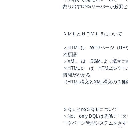
割り出すDNSサーバーが必要
ＸＭＬとＨＴＭＬ５について
＞HTML は WEBページ（
本原語
＞XML は SGMLより構文
＞HTML５ は HTMLのバ
時間がかかる
（HTML構文とXML構文の２
ＳＱＬとnoＳＱＬについて
＞Not only DQL は関係
ータベース管理システムをさす