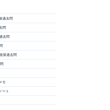
策過去問
去問
過去問
問
政策過去問
問
メモ
ノート
ジ