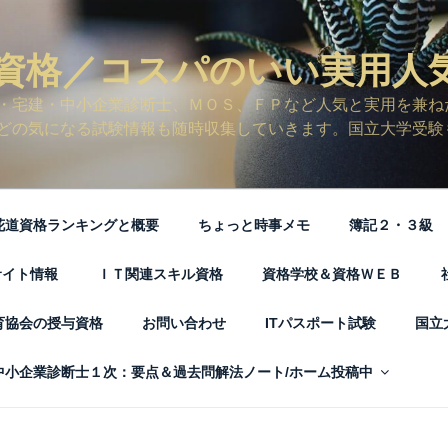
資格／コスパのいい実用人
・宅建・中小企業診断士、ＭＯＳ、ＦＰなど人気と実用を兼ね
どの気になる試験情報も随時収集していきます。国立大学受験
花道資格ランキングと概要
ちょっと時事メモ
簿記２・３級
サイト情報
ＩＴ関連スキル資格
資格学校＆資格ＷＥＢ
育協会の授与資格
お問い合わせ
ITパスポート試験
国立
中小企業診断士１次：要点＆過去問解法ノート/ホーム投稿中