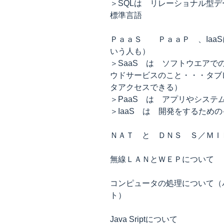
＞SQLは リレーショナル型
標準言語
ＰａａＳ ＰａａＰ 、Iaa
いう人も）
＞SaaS は ソフトウエア
ウドサービスのこと・・・タブ
タアクセスできる）
＞PaaS は アプリやシス
＞IaaS は 開発をするため
ＮＡＴ と ＤＮＳ Ｓ／ＭＩ
無線ＬＡＮとＷＥＰについて
コンピュータの処理について（
ト）
Java Sriptについて