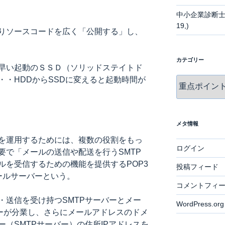
中小企業診断士
19,)
りソースコードを広く「公開する」し、
カテゴリー
早い起動のＳＳＤ（ソリッドステイトド
・・HDDからSSDに変えると起動時間が
カ
テ
ゴ
リ
ー
メタ情報
を運用するためには、複数の役割をもっ
ログイン
要で「メールの送信や配送を行うSMTP
ルを受信するための機能を提供するPOP3
投稿フィード
ールサーバーという。
コメントフィ
・送信を受け持つSMTPサーバーとメー
WordPress.org
バーが分業し、さらにメールアドレスのドメ
（SMTPサーバー）の住所IPアドレスを