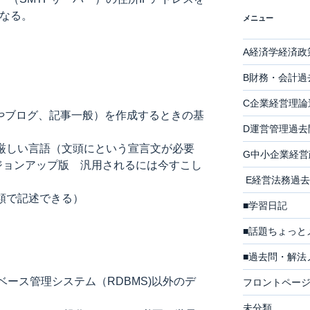
となる。
メニュー
A経済学経済政
B財務・会計過
C企業経営理論
HPやブログ、記事一般）を作成するときの基
D運営管理過去
に厳しい言語（文頭に
という宣言文が必要
G中小企業経営
ージョンアップ版 汎用されるには今すこし
E経営法務過去
種類で記述できる）
■学習日記
■話題ちょっと
■過去問・解法
データベース管理システム（RDBMS)以外のデ
フロントペー
未分類